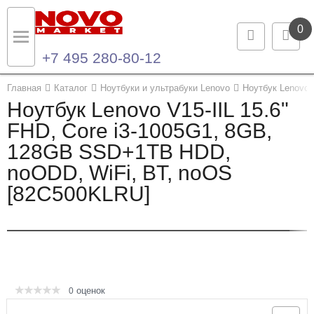
0
+7 495 280-80-12
Назад
Назад
Главная
Каталог
Ноутбуки и ультрабуки Lenovo
Ноутбук Lenovo 
Ноутбук Lenovo V15-IIL 15.6"
Каталог продукции
Контакты
FHD, Core i3-1005G1, 8GB,
128GB SSD+1TB HDD,
Ноутбуки и ультрабуки
Контактная информация
noODD, WiFi, BT, noOS
Компьютеры
[82C500KLRU]
Моноблоки
Серверы и СХД
Опции и комплектующие
оценок
0
Мониторы