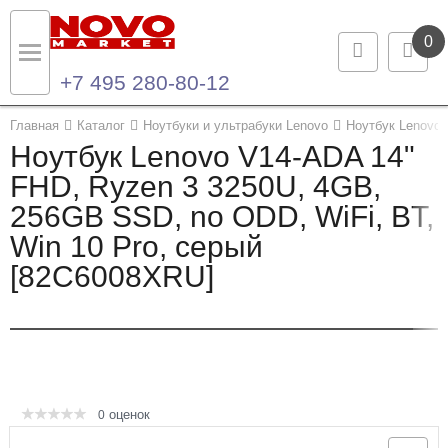
0
+7 495 280-80-12
Назад
Назад
Главная
Каталог
Ноутбуки и ультрабуки Lenovo
Ноутбук Lenovo 
Ноутбук Lenovo V14-ADA 14"
Каталог продукции
Контакты
FHD, Ryzen 3 3250U, 4GB,
256GB SSD, no ODD, WiFi, BT,
Ноутбуки и ультрабуки
Контактная информация
Win 10 Pro, серый
Компьютеры
[82C6008XRU]
Моноблоки
Серверы и СХД
Опции и комплектующие
оценок
0
Мониторы