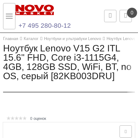
0
+7 495 280-80-12
Назад
Назад
Главная
Каталог
Ноутбуки и ультрабуки Lenovo
Ноутбук Lenovo 
Ноутбук Lenovo V15 G2 ITL
Каталог продукции
Контакты
15.6" FHD, Core i3-1115G4,
4GB, 128GB SSD, WiFi, BT, no
Ноутбуки и ультрабуки
Контактная информация
OS, серый [82KB003DRU]
Компьютеры
Моноблоки
Серверы и СХД
оценок
0
Опции и комплектующие
Мониторы