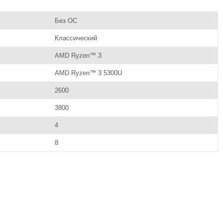
Без ОС
Классический
AMD Ryzen™ 3
AMD Ryzen™ 3 5300U
2600
3800
4
8