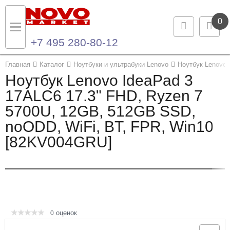
0
+7 495 280-80-12
Назад
Назад
Главная
Каталог
Ноутбуки и ультрабуки Lenovo
Ноутбук Lenovo 
Ноутбук Lenovo IdeaPad 3
Каталог продукции
Контакты
17ALC6 17.3" FHD, Ryzen 7
5700U, 12GB, 512GB SSD,
Ноутбуки и ультрабуки
Контактная информация
noODD, WiFi, BT, FPR, Win10
Компьютеры
[82KV004GRU]
Моноблоки
Серверы и СХД
Опции и комплектующие
оценок
0
Мониторы