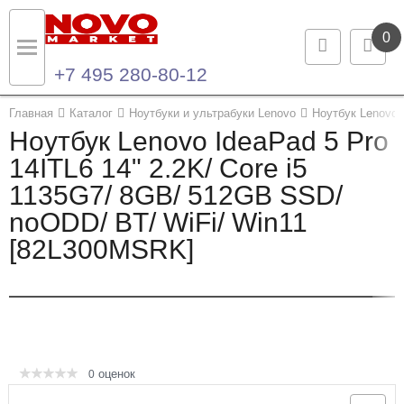
0
+7 495 280-80-12
Назад
Назад
Главная
Каталог
Ноутбуки и ультрабуки Lenovo
Ноутбук Lenovo 
Ноутбук Lenovo IdeaPad 5 Pro
Каталог продукции
Контакты
14ITL6 14" 2.2K/ Core i5
1135G7/ 8GB/ 512GB SSD/
Ноутбуки и ультрабуки
Контактная информация
noODD/ BT/ WiFi/ Win11
Компьютеры
[82L300MSRK]
Моноблоки
Серверы и СХД
Опции и комплектующие
оценок
0
Мониторы