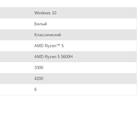
Windows 10
Белый
Классический
AMD Ryzen™ 5
AMD Ryzen 5 5600H
3300
4200
6