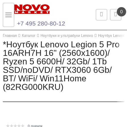
0
+7 495 280-80-12
Назад
Назад
Главная
Каталог
Ноутбуки и ультрабуки Lenovo
Ноутбук Lenovo 
*Ноутбук Lenovo Legion 5 Pro
Каталог продукции
Контакты
16ARH7H 16" (2560x1600)/
Ryzen 5 6600H/ 32Gb/ 1Tb
Ноутбуки и ультрабуки
Контактная информация
SSD/noDVD/ RTX3060 6Gb/
Компьютеры
BT/ WiFi/ Win11Home
(82RG000KRU)
Моноблоки
Серверы и СХД
Опции и комплектующие
оценок
Мониторы
0