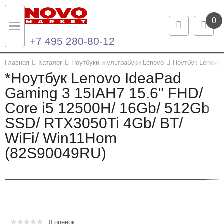
0
+7 495 280-80-12
Назад
Назад
Главная
Каталог
Ноутбуки и ультрабуки Lenovo
Ноутбук Lenovo 
*Ноутбук Lenovo IdeaPad
Каталог продукции
Контакты
Gaming 3 15IAH7 15.6" FHD/
Core i5 12500H/ 16Gb/ 512Gb
Ноутбуки и ультрабуки
Контактная информация
SSD/ RTX3050Ti 4Gb/ BT/
Компьютеры
WiFi/ Win11Hom
(82S90049RU)
Моноблоки
Серверы и СХД
Опции и комплектующие
оценок
Мониторы
0