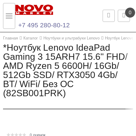
0
+7 495 280-80-12
Назад
Назад
Главная
Каталог
Ноутбуки и ультрабуки Lenovo
Ноутбук Lenovo
*Ноутбук Lenovo IdeaPad
Каталог продукции
Контакты
Gaming 3 15ARH7 15.6" FHD/
AMD Ryzen 5 6600H/ 16Gb/
Ноутбуки и ультрабуки
Контактная информация
512Gb SSD/ RTX3050 4Gb/
Компьютеры
BT/ WiFi/ Без ОС
(82SB001PRK)
Моноблоки
Серверы и СХД
Опции и комплектующие
оценок
Мониторы
0