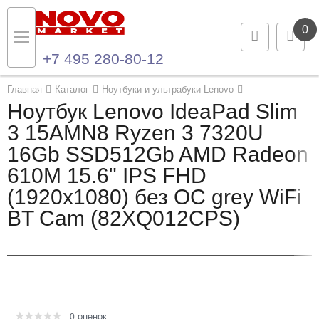
0
+7 495 280-80-12
Назад
Назад
Главная
Каталог
Ноутбуки и ультрабуки Lenovo
Ноутбук Lenovo IdeaPad Slim
Каталог продукции
Контакты
3 15AMN8 Ryzen 3 7320U
16Gb SSD512Gb AMD Radeon
Ноутбуки и ультрабуки
Контактная информация
610M 15.6" IPS FHD
Компьютеры
(1920x1080) без ОС grey WiFi
BT Cam (82XQ012CPS)
Моноблоки
Серверы и СХД
Опции и комплектующие
оценок
Мониторы
0