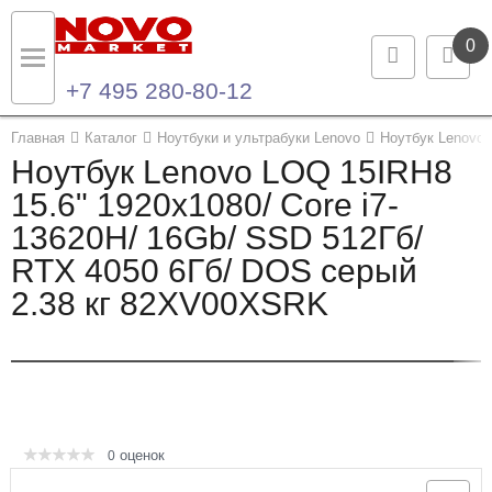
0
+7 495 280-80-12
Назад
Назад
Главная
Каталог
Ноутбуки и ультрабуки Lenovo
Ноутбук Lenovo
Ноутбук Lenovo LOQ 15IRH8
Каталог продукции
Контакты
15.6" 1920x1080/ Core i7-
13620H/ 16Gb/ SSD 512Гб/
Ноутбуки и ультрабуки
Контактная информация
RTX 4050 6Гб/ DOS серый
Компьютеры
2.38 кг 82XV00XSRK
Моноблоки
Серверы и СХД
Опции и комплектующие
оценок
0
Мониторы