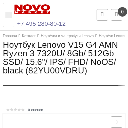
0
+7 495 280-80-12
Назад
Назад
Главная
Каталог
Ноутбуки и ультрабуки Lenovo
Ноутбук Lenovo
Ноутбук Lenovo V15 G4 AMN
Каталог продукции
Контакты
Ryzen 3 7320U/ 8Gb/ 512Gb
SSD/ 15.6"/ IPS/ FHD/ NoOS/
Ноутбуки и ультрабуки
Контактная информация
black (82YU00VDRU)
Компьютеры
Моноблоки
Серверы и СХД
оценок
0
Опции и комплектующие
Мониторы