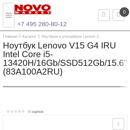
0
+7 495 280-80-12
Назад
Назад
Главная
Каталог
Ноутбуки и ультрабуки Lenovo
Ноутбук Lenovo V15 G4 IRU
Каталог продукции
Контакты
Intel Core i5-
13420H/16Gb/SSD512Gb/15.6"/
Ноутбуки и ультрабуки
Контактная информация
(83A100A2RU)
Компьютеры
Моноблоки
Серверы и СХД
оценок
0
Опции и комплектующие
Мониторы