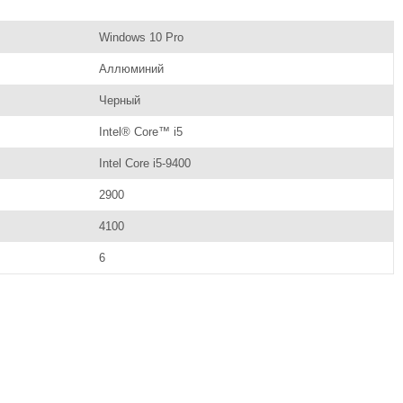
Windows 10 Pro
Аллюминий
Черный
Intel® Core™ i5
Intel Core i5-9400
2900
4100
6