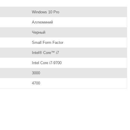
Windows 10 Pro
Аллюминий
Черный
Small Form Factor
Intel® Core™ i7
Intel Core i7-9700
3000
4700