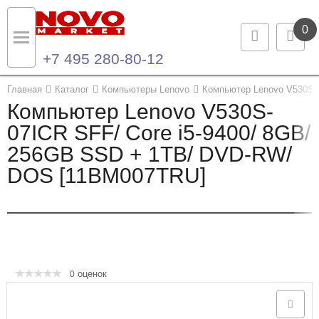
0
+7 495 280-80-12
Назад
Назад
Главная
Каталог
Компьютеры Lenovo
Компьютер Lenovo V530S-
Компьютер Lenovo V530S-
Каталог продукции
Контакты
07ICR SFF/ Core i5-9400/ 8GB/
256GB SSD + 1TB/ DVD-RW/
Ноутбуки и ультрабуки
Контактная информация
DOS [11BM007TRU]
Компьютеры
Моноблоки
Серверы и СХД
оценок
0
Опции и комплектующие
Мониторы