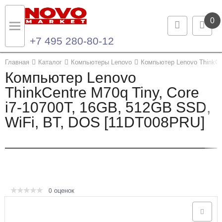
0
+7 495 280-80-12
Назад
Назад
Главная
Каталог
Компьютеры Lenovo
Компьютер Lenovo ThinkCe
Компьютер Lenovo
Каталог продукции
Контакты
ThinkCentre M70q Tiny, Core
i7-10700T, 16GB, 512GB SSD,
Ноутбуки и ультрабуки
Контактная информация
WiFi, BT, DOS [11DT008PRU]
Компьютеры
Моноблоки
Серверы и СХД
оценок
0
Опции и комплектующие
Мониторы