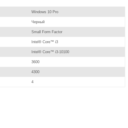
Windows 10 Pro
Черный
Small Form Factor
Intel® Core™ i3
Intel® Core™ i3-10100
3600
4300
4