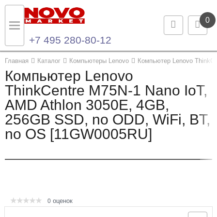
0
+7 495 280-80-12
Назад
Назад
Главная
Каталог
Компьютеры Lenovo
Компьютер Lenovo ThinkCe
Компьютер Lenovo
Каталог продукции
Контакты
ThinkCentre M75N-1 Nano IoT,
AMD Athlon 3050E, 4GB,
Ноутбуки и ультрабуки
Контактная информация
256GB SSD, no ODD, WiFi, BT,
Компьютеры
no OS [11GW0005RU]
Моноблоки
Серверы и СХД
Опции и комплектующие
оценок
0
Мониторы