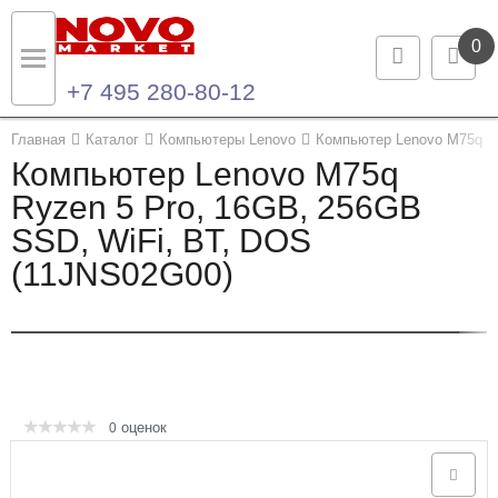
0
+7 495 280-80-12
Назад
Назад
Главная
Каталог
Компьютеры Lenovo
Компьютер Lenovo M75q (
Компьютер Lenovo M75q
Каталог продукции
Контакты
Ryzen 5 Pro, 16GB, 256GB
SSD, WiFi, BT, DOS
Ноутбуки и ультрабуки
Контактная информация
(11JNS02G00)
Компьютеры
Моноблоки
Серверы и СХД
оценок
0
Опции и комплектующие
Мониторы