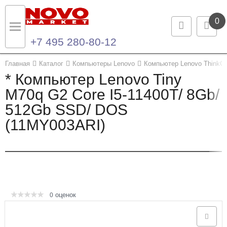
0
+7 495 280-80-12
Назад
Назад
Главная
Каталог
Компьютеры Lenovo
Компьютер Lenovo ThinkCe
* Компьютер Lenovo Tiny
Каталог продукции
Контакты
M70q G2 Core I5-11400T/ 8Gb/
512Gb SSD/ DOS
Ноутбуки и ультрабуки
Контактная информация
(11MY003ARI)
Компьютеры
Моноблоки
Серверы и СХД
оценок
0
Опции и комплектующие
Мониторы