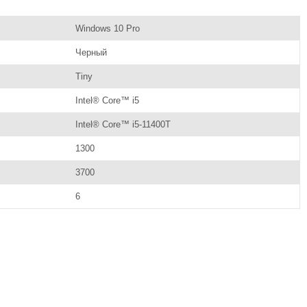
Windows 10 Pro
Черный
Tiny
Intel® Core™ i5
Intel® Core™ i5-11400T
1300
3700
6