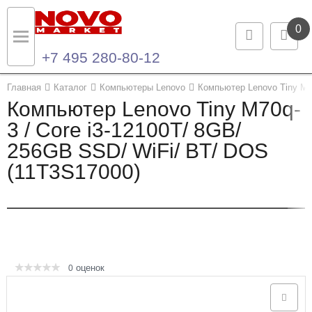
0
+7 495 280-80-12
Назад
Назад
Главная
Каталог
Компьютеры Lenovo
Компьютер Lenovo Tiny M7
Компьютер Lenovo Tiny M70q-
Каталог продукции
Контакты
3 / Core i3-12100T/ 8GB/
256GB SSD/ WiFi/ BT/ DOS
Ноутбуки и ультрабуки
Контактная информация
(11T3S17000)
Компьютеры
Моноблоки
Серверы и СХД
оценок
0
Опции и комплектующие
Мониторы