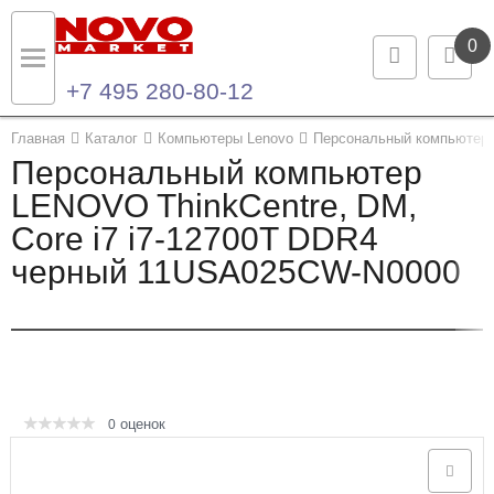
0
+7 495 280-80-12
Назад
Назад
Главная
Каталог
Компьютеры Lenovo
Персональный компьютер
Персональный компьютер
Каталог продукции
Контакты
LENOVO ThinkCentre, DM,
Core i7 i7-12700T DDR4
Ноутбуки и ультрабуки
Контактная информация
черный 11USA025CW-N0000
Компьютеры
Моноблоки
Серверы и СХД
оценок
0
Опции и комплектующие
Мониторы