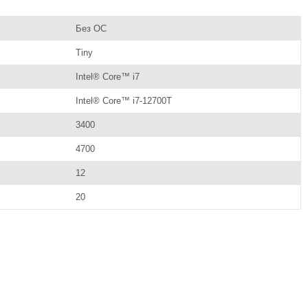
Без ОС
Tiny
Intel® Core™ i7
Intel® Core™ i7-12700T
3400
4700
12
20