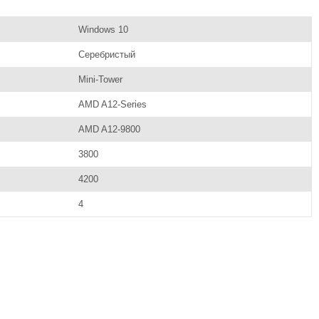
Windows 10
Серебристый
Mini-Tower
AMD A12-Series
AMD A12-9800
3800
4200
4