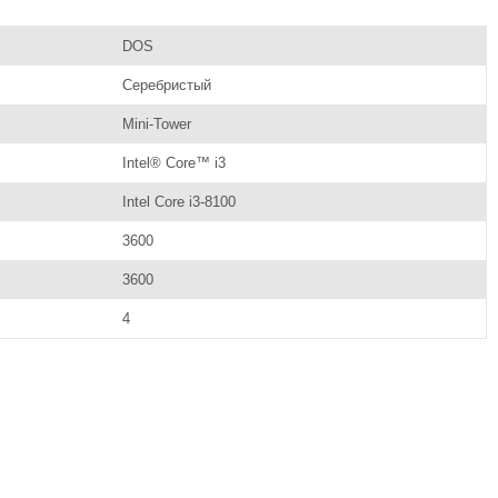
DOS
Серебристый
Mini-Tower
Intel® Core™ i3
Intel Core i3-8100
3600
3600
4