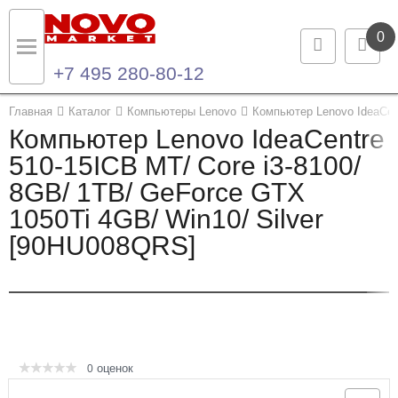
0
+7 495 280-80-12
Назад
Назад
Главная
Каталог
Компьютеры Lenovo
Компьютер Lenovo IdeaCent
Компьютер Lenovo IdeaCentre
Каталог продукции
Контакты
510-15ICB MT/ Core i3-8100/
8GB/ 1TB/ GeForce GTX
Ноутбуки и ультрабуки
Контактная информация
1050Ti 4GB/ Win10/ Silver
Компьютеры
[90HU008QRS]
Моноблоки
Серверы и СХД
Опции и комплектующие
оценок
0
Мониторы