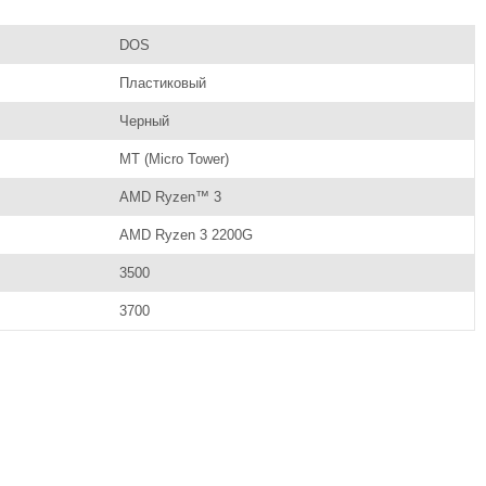
DOS
Пластиковый
Черный
MT (Micro Tower)
AMD Ryzen™ 3
AMD Ryzen 3 2200G
3500
3700