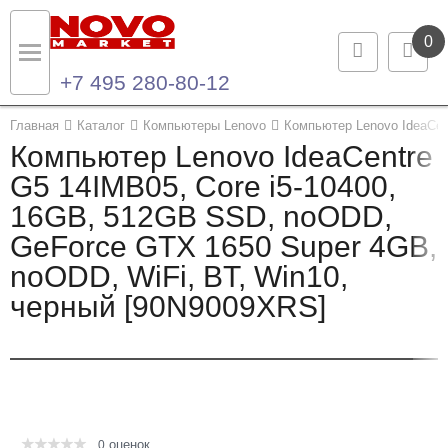
0
+7 495 280-80-12
Назад
Назад
Главная
Каталог
Компьютеры Lenovo
Компьютер Lenovo IdeaCen
Компьютер Lenovo IdeaCentre
Каталог продукции
Контакты
G5 14IMB05, Core i5-10400,
16GB, 512GB SSD, noODD,
Ноутбуки и ультрабуки
Контактная информация
GeForce GTX 1650 Super 4GB,
Компьютеры
noODD, WiFi, BT, Win10,
черный [90N9009XRS]
Моноблоки
Серверы и СХД
Опции и комплектующие
оценок
Мониторы
0