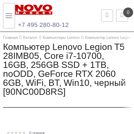
0
+7 495 280-80-12
Назад
Назад
Главная
Каталог
Компьютеры Lenovo
Компьютер Lenovo Legion 
Компьютер Lenovo Legion T5
Каталог продукции
Контакты
28IMB05, Core i7-10700,
16GB, 256GB SSD + 1TB,
Ноутбуки и ультрабуки
Контактная информация
noODD, GeForce RTX 2060
Компьютеры
6GB, WiFi, BT, Win10, черный
[90NC00D8RS]
Моноблоки
Серверы и СХД
Опции и комплектующие
оценок
Мониторы
0