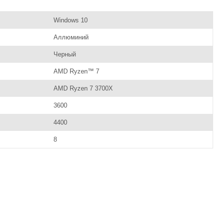
Windows 10
Аллюминий
Черный
AMD Ryzen™ 7
AMD Ryzen 7 3700X
3600
4400
8