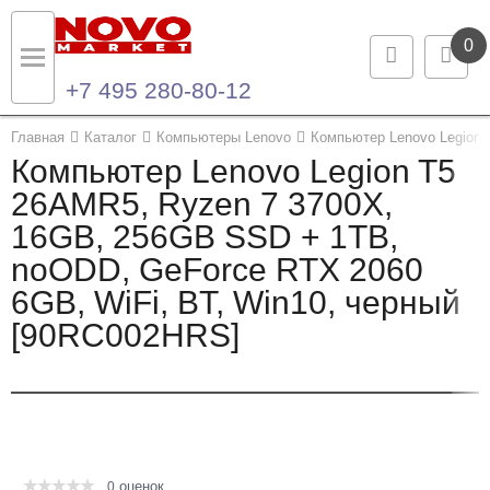
0
+7 495 280-80-12
Назад
Назад
Главная
Каталог
Компьютеры Lenovo
Компьютер Lenovo Legion 
Компьютер Lenovo Legion T5
Каталог продукции
Контакты
26AMR5, Ryzen 7 3700X,
16GB, 256GB SSD + 1TB,
Ноутбуки и ультрабуки
Контактная информация
noODD, GeForce RTX 2060
Компьютеры
6GB, WiFi, BT, Win10, черный
[90RC002HRS]
Моноблоки
Серверы и СХД
Опции и комплектующие
оценок
Мониторы
0