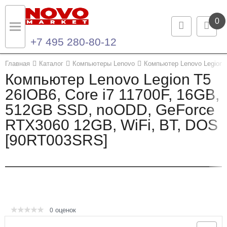
0
+7 495 280-80-12
Назад
Назад
Главная
Каталог
Компьютеры Lenovo
Компьютер Lenovo Legion 
Компьютер Lenovo Legion T5
Каталог продукции
Контакты
26IOB6, Core i7 11700F, 16GB,
512GB SSD, noODD, GeForce
Ноутбуки и ультрабуки
Контактная информация
RTX3060 12GB, WiFi, BT, DOS
Компьютеры
[90RT003SRS]
Моноблоки
Серверы и СХД
Опции и комплектующие
оценок
0
Мониторы