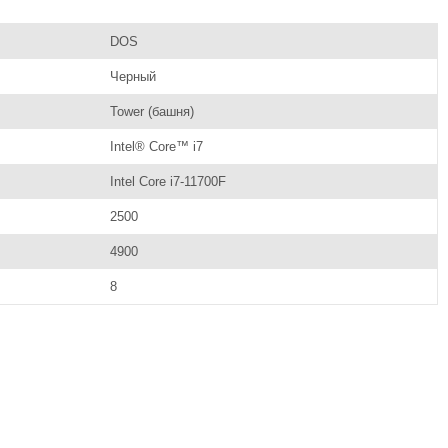
DOS
Черный
Tower (башня)
Intel® Core™ i7
Intel Core i7-11700F
2500
4900
8