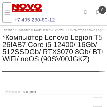
0
+7 495 280-80-12
Назад
Назад
Главная
Каталог
Компьютеры Lenovo
Компьютер Lenovo Legion 
*Компьютер Lenovo Legion T5
Каталог продукции
Контакты
26IAB7 Core i5 12400/ 16Gb/
512SSDGb/ RTX3070 8Gb/ BT/
Ноутбуки и ультрабуки
Контактная информация
WiFi/ noOS (90SV00JGKZ)
Компьютеры
Моноблоки
Серверы и СХД
оценок
0
Опции и комплектующие
Мониторы