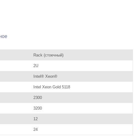
ное
Rack (стоечный)
2U
Intel® Xeon®
Intel Xeon Gold 5118
2300
3200
12
24