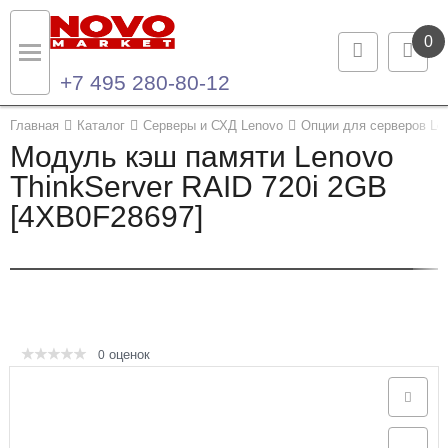
0
+7 495 280-80-12
Назад
Назад
Главная
Каталог
Серверы и СХД Lenovo
Опции для серверов Le
Модуль кэш памяти Lenovo
Каталог продукции
Контакты
ThinkServer RAID 720i 2GB
[4XB0F28697]
Ноутбуки и ультрабуки
Контактная информация
Компьютеры
Моноблоки
Серверы и СХД
оценок
0
Опции и комплектующие
Мониторы