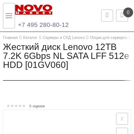
0
+7 495 280-80-12
Назад
Назад
Главная
Каталог
Серверы и СХД Lenovo
Опции для серверов Le
Жесткий диск Lenovo 12TB
Каталог продукции
Контакты
7.2K 6Gbps NL SATA LFF 512e
HDD [01GV060]
Ноутбуки и ультрабуки
Контактная информация
Компьютеры
Моноблоки
Серверы и СХД
оценок
0
Опции и комплектующие
Мониторы