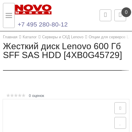
0
+7 495 280-80-12
Назад
Назад
Главная
Каталог
Серверы и СХД Lenovo
Опции для серверов Le
Жесткий диск Lenovo 600 Гб
Каталог продукции
Контакты
SFF SAS HDD [4XB0G45729]
Ноутбуки и ультрабуки
Контактная информация
Компьютеры
Моноблоки
оценок
0
Серверы и СХД
Опции и комплектующие
Мониторы