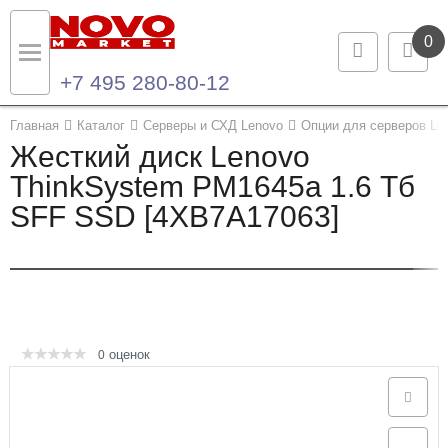
0
+7 495 280-80-12
Назад
Назад
Главная
Каталог
Серверы и СХД Lenovo
Опции для серверов Le
Жесткий диск Lenovo
Каталог продукции
Контакты
ThinkSystem PM1645a 1.6 Тб
SFF SSD [4XB7A17063]
Ноутбуки и ультрабуки
Контактная информация
Компьютеры
Моноблоки
Серверы и СХД
оценок
0
Опции и комплектующие
Мониторы