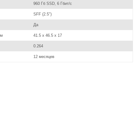
960 Гб SSD, 6 Гбит/с
SFF (2.5")
Да
см
41.5 x 46.5 x 17
0.264
12 месяцев