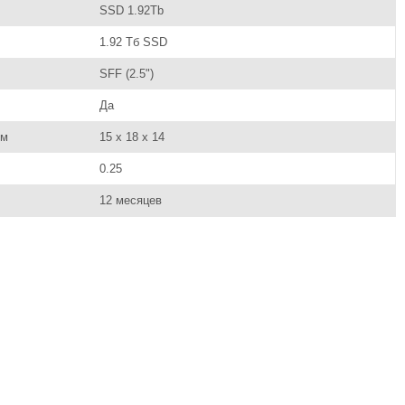
SSD 1.92Tb
1.92 Тб SSD
SFF (2.5")
Да
см
15 x 18 x 14
0.25
12 месяцев