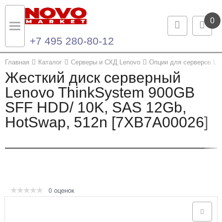
0
+7 495 280-80-12
Назад
Назад
Главная
Каталог
Серверы и СХД Lenovo
Опции для серверов Le
Жесткий диск серверный
Каталог продукции
Контакты
Lenovo ThinkSystem 900GB
SFF HDD/ 10K, SAS 12Gb,
Ноутбуки и ультрабуки
Контактная информация
HotSwap, 512n [7XB7A00026]
Компьютеры
Моноблоки
Серверы и СХД
оценок
0
Опции и комплектующие
Мониторы