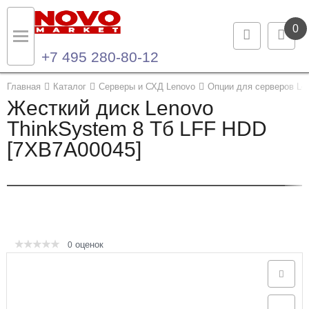
0
+7 495 280-80-12
Назад
Назад
Главная
Каталог
Серверы и СХД Lenovo
Опции для серверов Le
Жесткий диск Lenovo
Каталог продукции
Контакты
ThinkSystem 8 Тб LFF HDD
[7XB7A00045]
Ноутбуки и ультрабуки
Контактная информация
Компьютеры
Моноблоки
Серверы и СХД
оценок
0
Опции и комплектующие
Мониторы