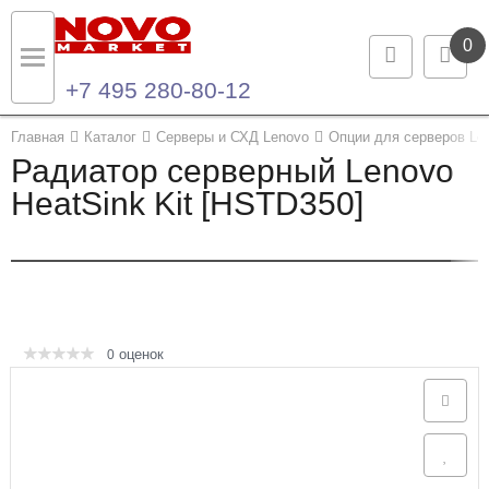
0
+7 495 280-80-12
Назад
Назад
Главная
Каталог
Серверы и СХД Lenovo
Опции для серверов Le
Радиатор серверный Lenovo
Каталог продукции
Контакты
HeatSink Kit [HSTD350]
Ноутбуки и ультрабуки
Контактная информация
Компьютеры
Моноблоки
оценок
0
Серверы и СХД
Опции и комплектующие
Мониторы