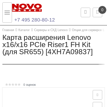
0
+7 495 280-80-12
Назад
Назад
Главная
Каталог
Серверы и СХД Lenovo
Опции для серверов Le
Карта расширения Lenovo
Каталог продукции
Контакты
x16/x16 PCIe Riser1 FH Kit
(для SR655) [4XH7A09837]
Ноутбуки и ультрабуки
Контактная информация
Компьютеры
Моноблоки
Серверы и СХД
оценок
0
Опции и комплектующие
Мониторы