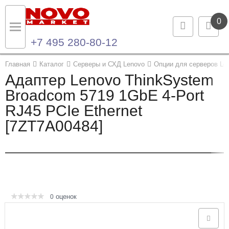
0
+7 495 280-80-12
Назад
Назад
Главная
Каталог
Серверы и СХД Lenovo
Опции для серверов Le
Адаптер Lenovo ThinkSystem
Каталог продукции
Контакты
Broadcom 5719 1GbE 4-Port
RJ45 PCIe Ethernet
Ноутбуки и ультрабуки
Контактная информация
[7ZT7A00484]
Компьютеры
Моноблоки
Серверы и СХД
оценок
0
Опции и комплектующие
Мониторы