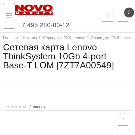
0
+7 495 280-80-12
Назад
Назад
Главная
Каталог
Серверы и СХД Lenovo
Опции для СХД Lenovo
Сетевая карта Lenovo
Каталог продукции
Контакты
ThinkSystem 10Gb 4-port
Base-T LOM [7ZT7A00549]
Ноутбуки и ультрабуки
Контактная информация
Компьютеры
Моноблоки
Серверы и СХД
оценок
0
Опции и комплектующие
Мониторы